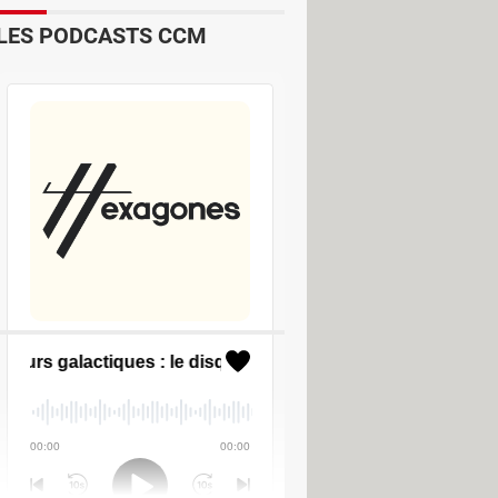
LES PODCASTS CCM
ger - Téléchargement & Transfert
Guide
e les vidéos de YouTube (et de
ing)
> Guide