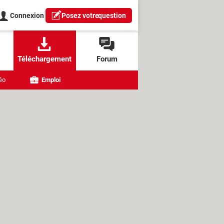
Connexion
Posez votre
question
Téléchargement
Forum
éo
Emploi