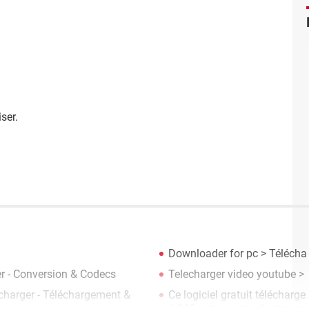
iser.
Downloader for pc
> Téléchar
r - Conversion & Codecs
Telecharger video youtube
> 
charger - Téléchargement &
Ce logiciel gratuit télécharg
1 000 autres sites de stream