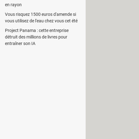
en rayon
Vous risquez 1500 euros d'amende si
vous utilisez de l'eau chez vous cet été
Project Panama : cette entreprise
détruit des millions de livres pour
 partage YouTube. L'utilisateur
entraîner son IA
HD
peut procéder au transfert de 10
litaire intègre un outil de conversion
 de formats vidéo.
tils à utiliser. L'utilisateur aura
urs à tout moment.