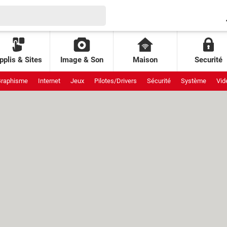
pplis & Sites
Image & Son
Maison
Securité
raphisme
Internet
Jeux
Pilotes/Drivers
Sécurité
Système
Vid