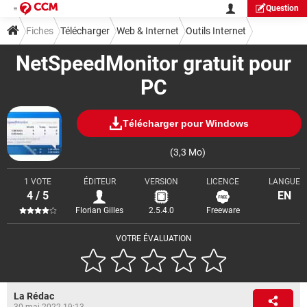
Question
Fiches
Télécharger
Web & Internet
Outils Internet
NetSpeedMonitor gratuit pour
PC
Télécharger pour Windows
(3,3 Mo)
1 VOTE
ÉDITEUR
VERSION
LICENCE
LANGUE
4 / 5
EN
Florian Gilles
2.5.4.0
Freeware
VOTRE ÉVALUATION
La Rédac