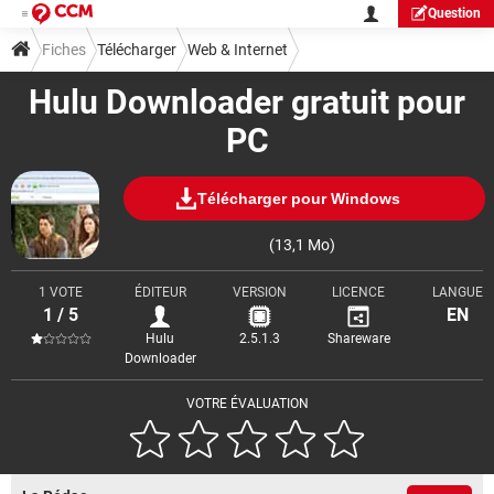
Question
Fiches
Télécharger
Web & Internet
Hulu Downloader gratuit pour
Téléchargement & Transfert
PC
Télécharger pour Windows
(13,1 Mo)
1 VOTE
ÉDITEUR
VERSION
LICENCE
LANGUE
1 / 5
EN
Hulu
2.5.1.3
Shareware
Downloader
VOTRE ÉVALUATION