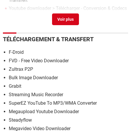
Transfert
Youtube downloader
> Télécharger - Conversion & Codecs
Freemake video downloader
> Télécharger -
Téléchargement & Transfert
By click downloader ne fonctionne plus
>
Forum
Enregistrement / Traitement audio
TÉLÉCHARGEMENT & TRANSFERT
F-Droid
FVD - Free Video Downloader
Zultrax P2P
Bulk Image Downloader
Grabit
Streaming Music Recorder
SuperEZ YouTube To MP3/WMA Converter
Megaupload Youtube Downloader
Steadyflow
Megavideo Video Downloader