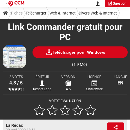
Question
Fiches
Télécharger
Web & Internet
Divers Web & Internet
Link Commander gratuit pour
PC
Télécharger pour Windows
(1,9 Mo)
2 VOTES
ÉDITEUR
VERSION
LICENCE
LANGUE
4.3 / 5
EN
Resort Labs
4.6
Shareware
VOTRE ÉVALUATION
La Rédac