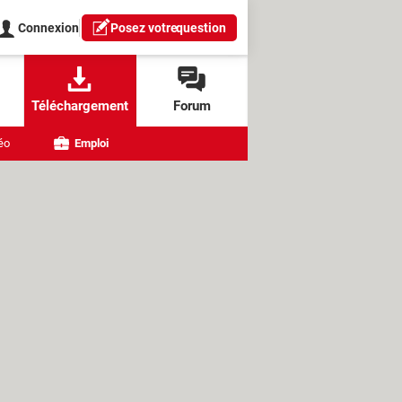
Connexion
Posez votre
question
Téléchargement
Forum
éo
Emploi