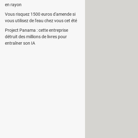
en rayon
Vous risquez 1500 euros d'amende si
vous utilisez de l'eau chez vous cet été
mporte quel fichier sur la toile. Il
Project Panama : cette entreprise
détruit des millions de livres pour
 de transférer les éléments trouvés
entraîner son IA
et à la fois de partager des fichiers
 On peut citer HTTP, HTTPS, p2p,