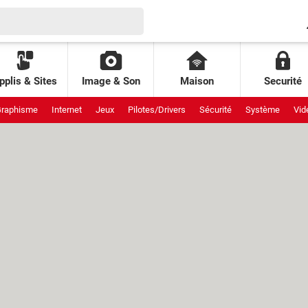
pplis & Sites
Image & Son
Maison
Securité
raphisme
Internet
Jeux
Pilotes/Drivers
Sécurité
Système
Vid