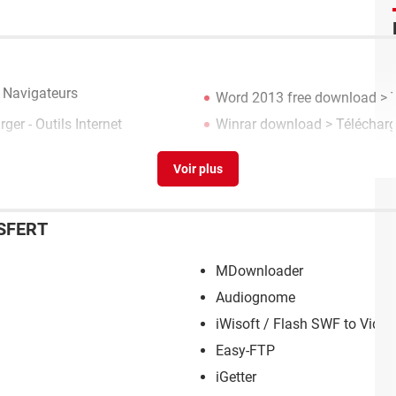
- Navigateurs
Word 2013 free download
> T
ger - Outils Internet
Winrar download
> Téléchar
SFERT
MDownloader
Audiognome
iWisoft / Flash SWF to Video
Easy-FTP
iGetter