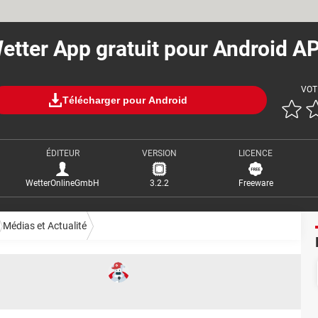
etter App gratuit pour Android A
VOT
Télécharger pour Android
ÉDITEUR
VERSION
LICENCE
WetterOnlineGmbH
3.2.2
Freeware
Médias et Actualité