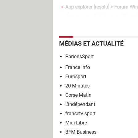
App explorer
[résolu] >
Forum Wi
App mover
> Télécharger - Divers U
MÉDIAS ET ACTUALITÉ
ParionsSport
France Info
Eurosport
20 Minutes
Corse Matin
L'indépendant
francetv sport
Midi Libre
BFM Business