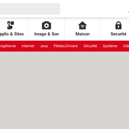
pplis & Sites
Image & Son
Maison
Securité
raphisme
Internet
Jeux
Pilotes/Drivers
Sécurité
Système
Vid