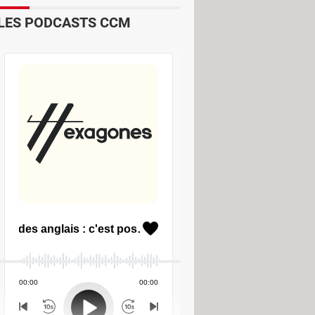
LES PODCASTS CCM
travers le monde.
Wetter App
permet
Widget
sur l'interface d'accueil du
raccourci pour
Wetter App
.