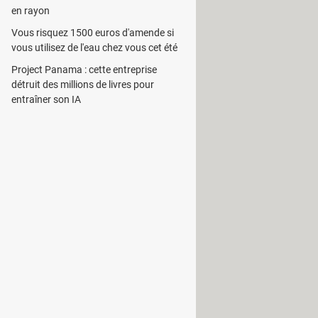
en rayon
Vous risquez 1500 euros d'amende si
vous utilisez de l'eau chez vous cet été
Project Panama : cette entreprise
détruit des millions de livres pour
entraîner son IA
ition exacte de son utilisateur. Elle
re précision.
d'apparition de pluie, sont
ions météorologiques des 4 prochains