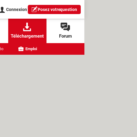
Connexion
Posez votre
question
Téléchargement
Forum
éo
Emploi