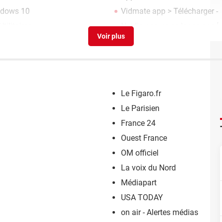
ndows 10
Vidmate app
> Télécharger -
tilitaires
Nvidia app ne se lance pas
[r
Le Figaro.fr
Le Parisien
France 24
Ouest France
OM officiel
La voix du Nord
Médiapart
USA TODAY
on air - Alertes médias