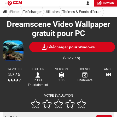
Question
Fiches
Télécharger
Utilitaires
Thèmes & Fonds d'écran
Dreamscene Video Wallpaper
gratuit pour PC
Télécharger pour Windows
(982,2 Ko)
14 VOTES
ÉDITEUR
VERSION
LICENCE
LANGUE
3.7 / 5
EN
PUSH
1.05
Shareware
Entertainment
VOTRE ÉVALUATION