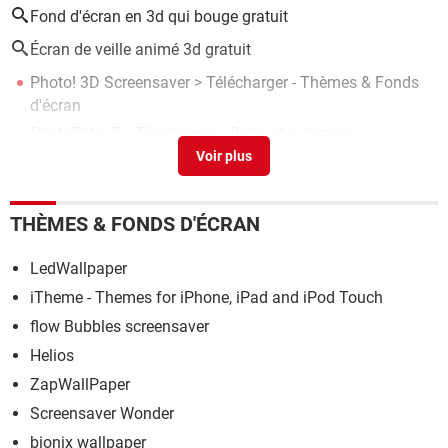
Fond d'écran en 3d qui bouge gratuit
Écran de veille animé 3d gratuit
Photo! 3D Screensaver
> Télécharger - Thèmes & Fonds
d'écran
PhotoFiltre 7
> Télécharger - Retouche d'image
Style Word : appliquer, modifier, créer, supprimer
> Guide
Clé d'installation Windows : utiliser des clés génériques
>
Guide
THÈMES & FONDS D'ÉCRAN
Fond d'écran carousel xiaomi
>
Forum Xiaomi
LedWallpaper
iTheme - Themes for iPhone, iPad and iPod Touch
flow Bubbles screensaver
Helios
ZapWallPaper
Screensaver Wonder
bionix wallpaper