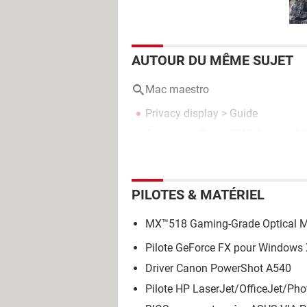
AUTOUR DU MÊME SUJET
Mac maestro
Privacy display
> Guide
Connexion Smart TV Edenwood
[
PILOTES & MATÉRIEL
MX™518 Gaming-Grade Optical 
Pilote GeForce FX pour Windows 
Driver Canon PowerShot A540
Pilote HP LaserJet/OfficeJet/P