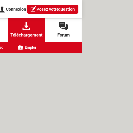
Connexion
Posez votre
question
Téléchargement
Forum
éo
Emploi