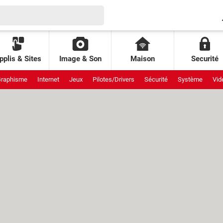
pplis & Sites
Image & Son
Maison
Securité
raphisme
Internet
Jeux
Pilotes/Drivers
Sécurité
Système
Vid