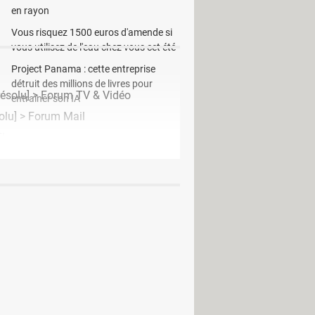
en rayon
Vous risquez 1500 euros d'amende si
vous utilisez de l'eau chez vous cet été
Project Panama : cette entreprise
détruit des millions de livres pour
résolu] >
Forum TV & Vidéo
entraîner son IA
olu] >
Forum Mail
i
t F335
tion 1670 (MAC OS)