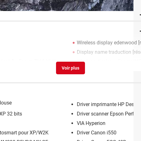
Wireless display edenwood
[
Display name traduction
[rés
résolu] >
Forum TV & Vidéo
Wireless display
>
Forum WiF
Mouse
Driver imprimante HP Deskje
XP 32 bits
Driver scanner Epson Perfec
VIA Hyperion
hotosmart pour XP/W2K
Driver Canon i550