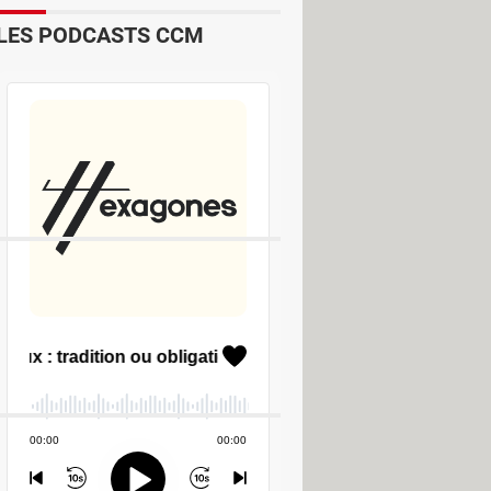
LES PODCASTS CCM
715NC
 mère Gigabyte GA-MA770-DS3
700NC
ak EASYSHARE C813