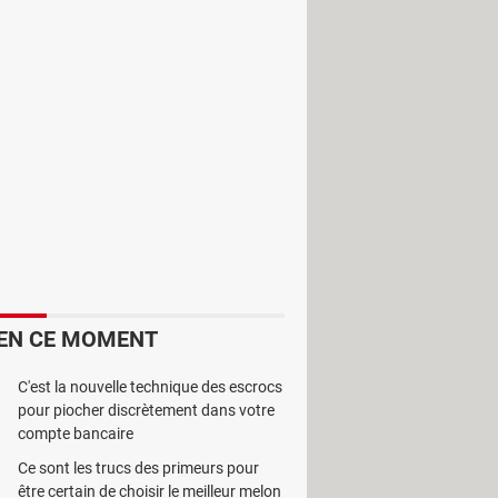
ans l'aide des outils qu'il faut. Il
Maestro
. Il s'agit d'un programme
arre de notification supérieure. Il
e en main et sa mise en oeuvre ne
geant la version de démonstration.
EN CE MOMENT
C'est la nouvelle technique des escrocs
pour piocher discrètement dans votre
compte bancaire
Ce sont les trucs des primeurs pour
être certain de choisir le meilleur melon