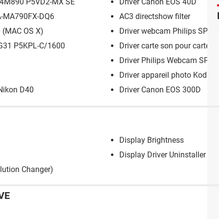
 P4M890 P5VD2-MX SE
Driver Canon EOS 40D
 GA-MA790FX-DQ6
AC3 directshow filter
0 (MAC OS X)
Driver webcam Philips SPC
l G31 P5KPL-C/1600
Driver carte son pour carte
Driver Philips Webcam SPC
Driver appareil photo Kod
 Nikon D40
Driver Canon EOS 300D
Display Brightness
Display Driver Uninstaller
lution Changer)
VE