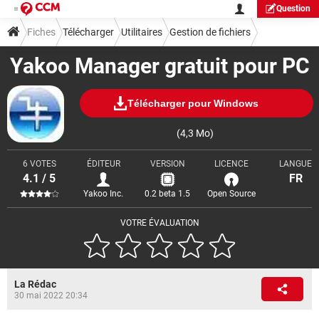
Question
Fiches
Télécharger
Utilitaires
Gestion de fichiers
Yakoo Manager gratuit pour PC
Télécharger pour Windows
(4,3 Mo)
6 VOTES
ÉDITEUR
VERSION
LICENCE
LANGUE
4.1 / 5
FR
Yakoo Inc.
0.2 beta 1.5
Open Source
VOTRE ÉVALUATION
La Rédac
30 mai 2022 20:34