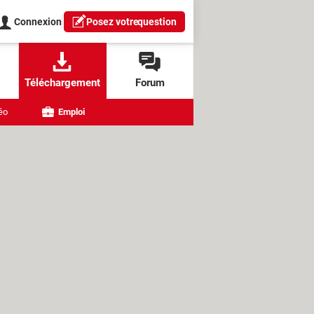
Connexion
Posez votre
question
Téléchargement
Forum
éo
Emploi