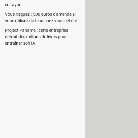
en rayon
ndroid sur son ordinateur. Il est
Vous risquez 1500 euros d'amende si
vous utilisez de l'eau chez vous cet été
eur pourra sélectionner des contacts
Project Panama : cette entreprise
détruit des millions de livres pour
entraîner son IA
 spécifier l'orientation de son
éditeur de code source.