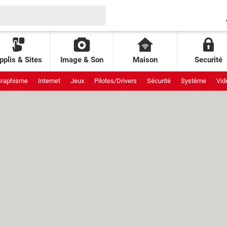
pplis & Sites
Image & Son
Maison
Securité
raphisme
Internet
Jeux
Pilotes/Drivers
Sécurité
Système
Vid