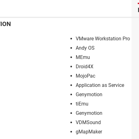
TION
VMware Workstation Pro
Andy OS
MEmu
Droid4X
MojoPac
Application as Service
Genymotion
tiEmu
Genymotion
VDMSound
gMapMaker