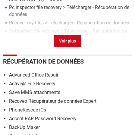
Pc inspector file recovery
> Télécharger - Récupération de
données
Recover my files
> Télécharger - Récupération de données
Softperfect file recovery
> Télécharger - Récupération de
données
Bin files
> Guide
RÉCUPÉRATION DE DONNÉES
Advanced Office Repair
Active@ File Recovery
Save MMS attachments
Recoveo Récupérateur de données Expert
PhoneRescue iOs
Accent RAR Password Recovery
BackUp Maker