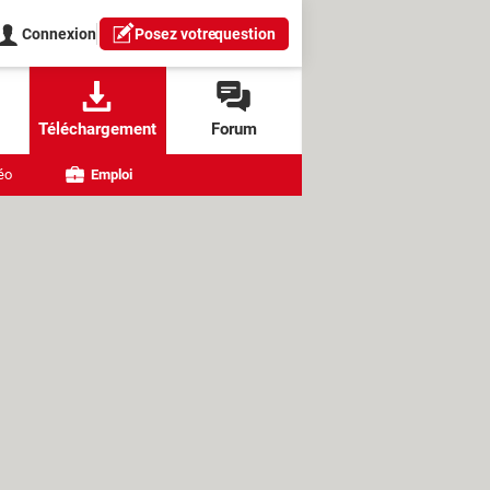
Connexion
Posez votre
question
Téléchargement
Forum
éo
Emploi