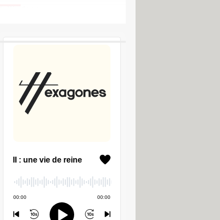
um Windows
LES PODCASTS CCM
ur récupérer des données sur PC
ee