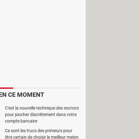
met de retrouver l'état initial des
EN CE MOMENT
r tous les fichiers qui ont été
C'est la nouvelle technique des escrocs
n disque formaté.
pour piocher discrètement dans votre
compte bancaire
 Hard Disk
sera toujours en mesure
Ce sont les trucs des primeurs pour
ur pourra sélectionner celles qu'il
être certain de choisir le meilleur melon