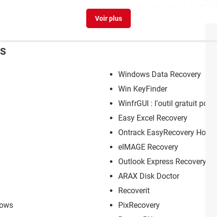
Common files
[résolu] >
For
ES
Windows Data Recovery
Win KeyFinder
WinfrGUI : l'outil gratuit po
Easy Excel Recovery
Ontrack EasyRecovery Home
eIMAGE Recovery
Outlook Express Recovery Fr
ARAX Disk Doctor
Recoverit
dows
PixRecovery