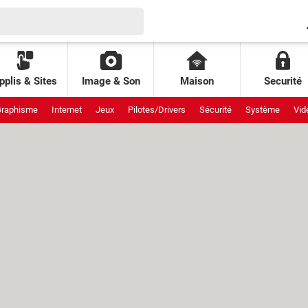
pplis & Sites
Image & Son
Maison
Securité
raphisme
Internet
Jeux
Pilotes/Drivers
Sécurité
Système
Vid