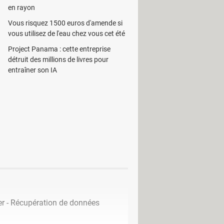
en rayon
rompus,
Recover Lost Files from Hard
Vous risquez 1500 euros d'amende si
eront l'original.
vous utilisez de l'eau chez vous cet été
Project Panama : cette entreprise
détruit des millions de livres pour
entraîner son IA
r - Récupération de données