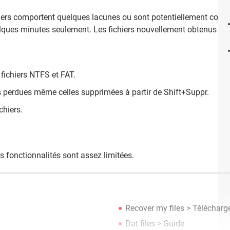
chiers comportent quelques lacunes ou sont potentiellement cor
ques minutes seulement. Les fichiers nouvellement obtenus reflèt
 fichiers NTFS et FAT.
es perdues même celles supprimées à partir de Shift+Suppr.
chiers.
es fonctionnalités sont assez limitées.
Recover my files
> Télécharge
Dat files
> Guide