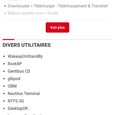
Downloader
> Télécharger - Téléchargement & Transfert
Reboot system now
> Guide
Mode sans échec Windows 10 : démarrer un PC qui ne
veut plus
> Guide
Température du PC : la voir avec un logiciel
> Guide
DIVERS UTILITAIRES
WakeupOnStandBy
RockXP
Gentibus CD
gtkpod
OBM
Nautilus Terminal
NTFS-3G
DesktopOK