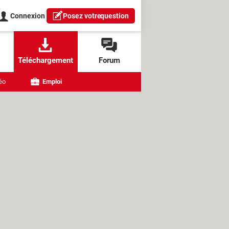
Connexion
Posez votre
question
Téléchargement
Forum
éo
Emploi