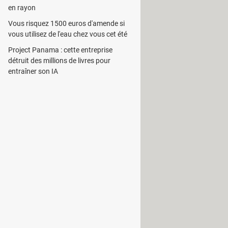
en rayon
Vous risquez 1500 euros d'amende si
 par exemple à disposition un
vous utilisez de l'eau chez vous cet été
Project Panama : cette entreprise
détruit des millions de livres pour
 disque. Il analyse les disques durs et
entraîner son IA
 des navigateurs.
n cours d'exécution sur le système.
ntre les logiciels malveillants. Le
ers.