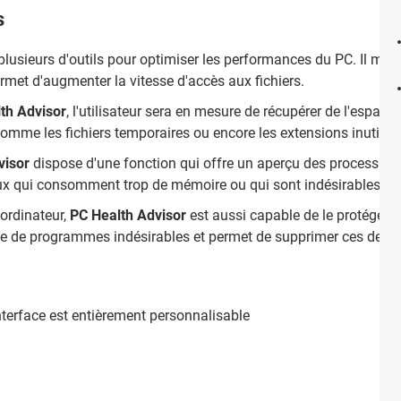
s
 plusieurs d'outils pour optimiser les performances du PC. Il met
met d'augmenter la vitesse d'accès aux fichiers.
th Advisor
, l'utilisateur sera en mesure de récupérer de l'espace
mme les fichiers temporaires ou encore les extensions inutiles
visor
dispose d'une fonction qui offre un aperçu des processus e
 ceux qui consomment trop de mémoire ou qui sont indésirables.
'ordinateur,
PC Health Advisor
est aussi capable de le protéger co
che de programmes indésirables et permet de supprimer ces derni
nterface est entièrement personnalisable