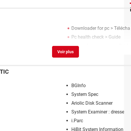
Downloader for pc
> Téléchar
Pc health check
> Guide
Forcer demarrage pc
> Guide
TIC
BGInfo
System Spec
Ariolic Disk Scanner
System Examiner : dresser un
i.Parc
HiBit System Information : un 