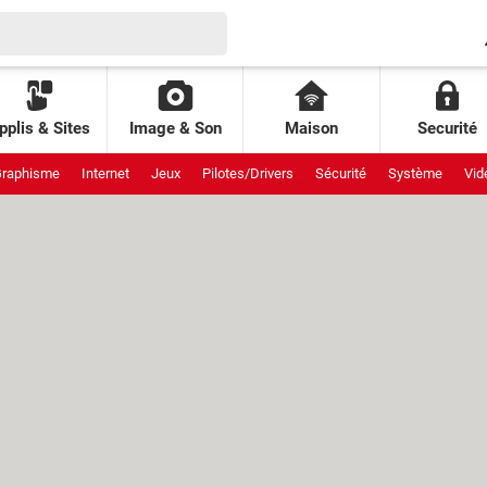
pplis & Sites
Image & Son
Maison
Securité
raphisme
Internet
Jeux
Pilotes/Drivers
Sécurité
Système
Vid