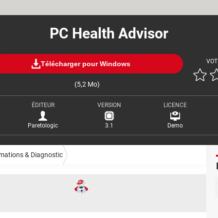
PC Health Advisor
VOT
Télécharger pour Windows
(5,2 Mo)
ÉDITEUR
VERSION
LICENCE
Paretologic
3.1
Demo
mations & Diagnostic