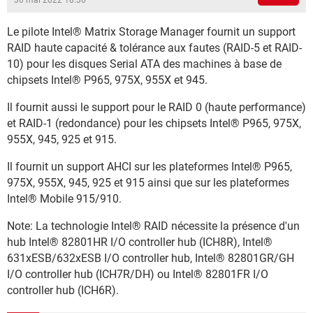
30 mai 2022 18:36
Le pilote Intel® Matrix Storage Manager fournit un support
RAID haute capacité & tolérance aux fautes (RAID-5 et RAID-
10) pour les disques Serial ATA des machines à base de
chipsets Intel® P965, 975X, 955X et 945.
Il fournit aussi le support pour le RAID 0 (haute performance)
et RAID-1 (redondance) pour les chipsets Intel® P965, 975X,
955X, 945, 925 et 915.
Il fournit un support AHCI sur les plateformes Intel® P965,
975X, 955X, 945, 925 et 915 ainsi que sur les plateformes
Intel® Mobile 915/910.
Note: La technologie Intel® RAID nécessite la présence d'un
hub Intel® 82801HR I/O controller hub (ICH8R), Intel®
631xESB/632xESB I/O controller hub, Intel® 82801GR/GH
I/O controller hub (ICH7R/DH) ou Intel® 82801FR I/O
controller hub (ICH6R).