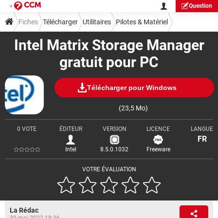
Question
Fiches
Télécharger
Utilitaires
Pilotes & Matériel
Intel Matrix Storage Manager
gratuit pour PC
Télécharger pour Windows
(23,5 Mo)
0 VOTE
ÉDITEUR
VERSION
LICENCE
LANGUE
FR
Intel
8.5.0.1032
Freeware
VOTRE ÉVALUATION
La Rédac