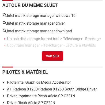
AUTOUR DU MÊME SUJET
Intel matrix storage manager windows 10
Intel matrix storage manager driver
Intel matrix storage manager download
Hp usb disk storage format tool
> Télécharger - Stockage
Copytrans manager
> Télécharger - Lecture & Playlists
Print manager
> Télécharger - Suite bureautique
Intel high definition dsp
[résolu] >
Forum Audio
Launch manager
>
Forum Logiciels
PILOTES & MATÉRIEL
Pilote Intel Graphics Media Accelerator
ATI Radeon X1200/Radeon X1250 South Bridge Driver
Driver imprimante Ricoh Aficio SP C221N
Driver Ricoh Aficio SP C220N