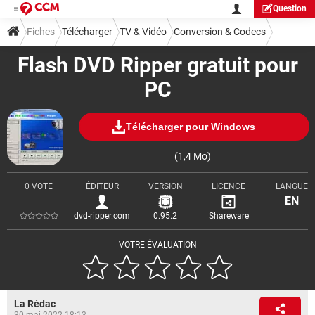
Question
Fiches
Télécharger
TV & Vidéo
Conversion & Codecs
Flash DVD Ripper gratuit pour
PC
Télécharger pour Windows
(1,4 Mo)
0 VOTE
ÉDITEUR
VERSION
LICENCE
LANGUE
EN
dvd-ripper.com
0.95.2
Shareware
VOTRE ÉVALUATION
La Rédac