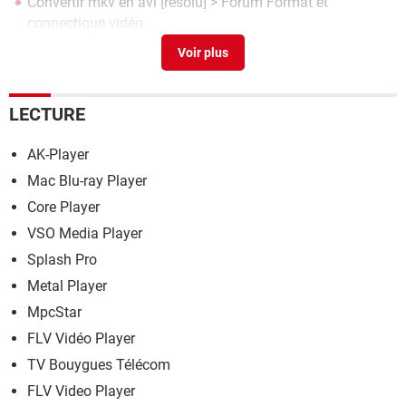
Convertir mkv en avi
[résolu] >
Forum Format et
connectique vidéo
Convertir dvd en avi
> Télécharger - Conversion & Codecs
LECTURE
AK-Player
Mac Blu-ray Player
Core Player
VSO Media Player
Splash Pro
Metal Player
MpcStar
FLV Vidéo Player
TV Bouygues Télécom
FLV Video Player