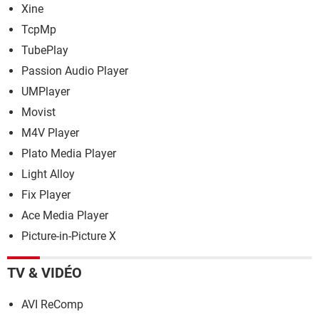
Xine
TcpMp
TubePlay
Passion Audio Player
UMPlayer
Movist
M4V Player
Plato Media Player
Light Alloy
Fix Player
Ace Media Player
Picture-in-Picture X
TV & VIDÉO
AVI ReComp