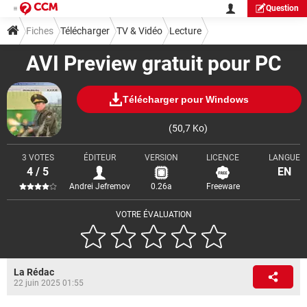
Question
Fiches
Télécharger
TV & Vidéo
Lecture
AVI Preview gratuit pour PC
Télécharger pour Windows
(50,7 Ko)
3 VOTES
ÉDITEUR
VERSION
LICENCE
LANGUE
4 / 5
EN
Andrei Jefremov
0.26a
Freeware
VOTRE ÉVALUATION
La Rédac
22 juin 2025 01:55