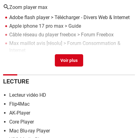
Zoom player max
Adobe flash player
> Télécharger - Divers Web & Internet
Apple iphone 17 pro max
> Guide
Câble réseau du player freebox
>
Forum Freebox
Max maillot avis
[résolu] >
Forum Consommation &
Internet
Cable reseau du player freebox
>
Forum Freebox
LECTURE
Lecteur vidéo HD
Flip4Mac
AK-Player
Core Player
Mac Blu-ray Player