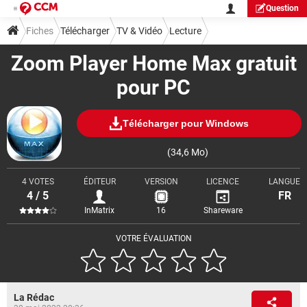
Question
Fiches
Télécharger
TV & Vidéo
Lecture
Zoom Player Home Max gratuit
pour PC
Télécharger pour Windows
(34,6 Mo)
4 VOTES
ÉDITEUR
VERSION
LICENCE
LANGUE
4 / 5
FR
InMatrix
16
Shareware
VOTRE ÉVALUATION
La Rédac