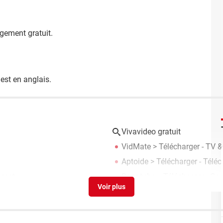
gement gratuit.
est en anglais.
Vivavideo gratuit
VidMate
> Télécharger - TV &
Aptoide
> Télécharger - Télé
ernet
Snaptube
> Télécharger - Co