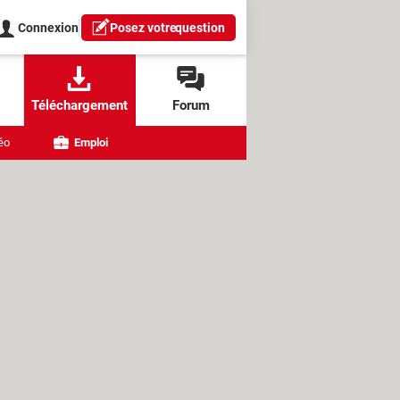
Connexion
Posez votre
question
Téléchargement
Forum
éo
Emploi