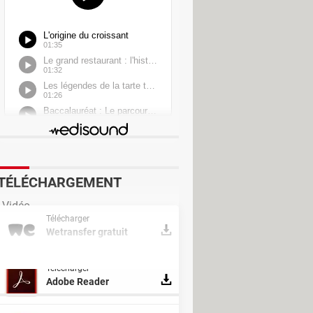
TÉLÉCHARGEMENT
 Vidéo
Télécharger
chargement & Transfert
Wetransfer gratuit
nversion & Codecs
Télécharger
Adobe Reader