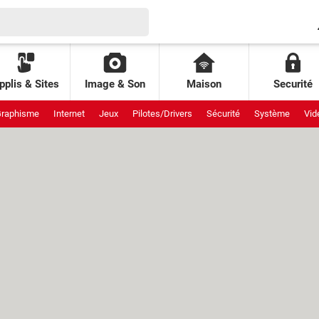
pplis & Sites
Image & Son
Maison
Securité
raphisme
Internet
Jeux
Pilotes/Drivers
Sécurité
Système
Vid