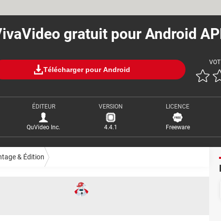
ivaVideo gratuit pour Android A
VOT
Télécharger pour Android
ÉDITEUR
VERSION
LICENCE
QuVideo Inc.
4.4.1
Freeware
tage & Édition