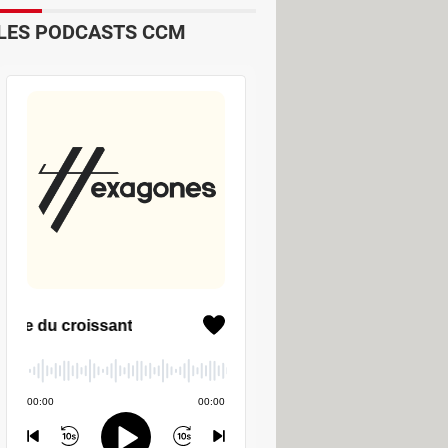
LES PODCASTS CCM
sateur peut ajouter des filtres
te application.
 les séquences résultantes. Il est en
r en cours de traitement. Celle-ci
ette application autorise l'ajout de