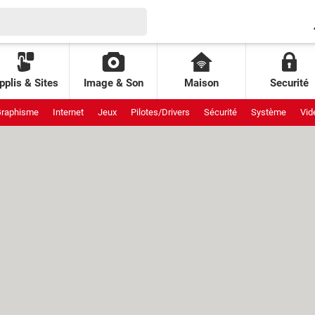
pplis & Sites
Image & Son
Maison
Securité
raphisme
Internet
Jeux
Pilotes/Drivers
Sécurité
Système
Vid