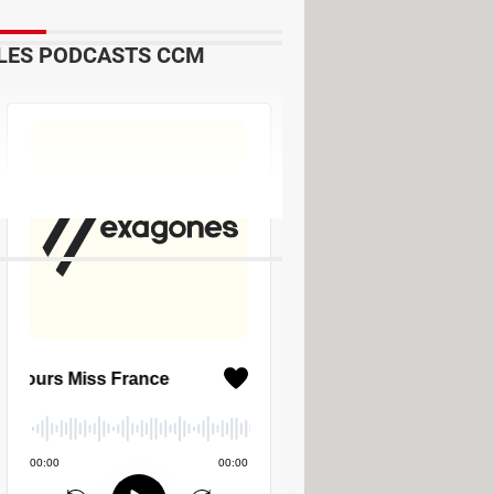
LES PODCASTS CCM
 Guide
ndows 8 / 8.1
 Guide
Edition