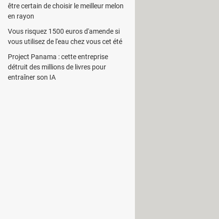
être certain de choisir le meilleur melon
en rayon
Vous risquez 1500 euros d'amende si
vous utilisez de l'eau chez vous cet été
e, il suffit de sélectionner l'intervalle
Project Panama : cette entreprise
matiquement.
détruit des millions de livres pour
 personnelles sur le navigateur. A
entraîner son IA
lorer
pour éviter les modifications.
tion en utilisant un mot de passe. Ce