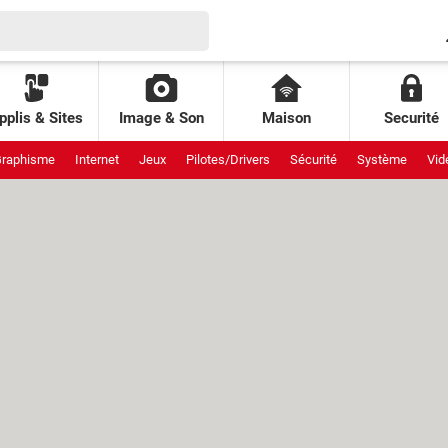
pplis & Sites
Image & Son
Maison
Securité
raphisme
Internet
Jeux
Pilotes/Drivers
Sécurité
Système
Vid