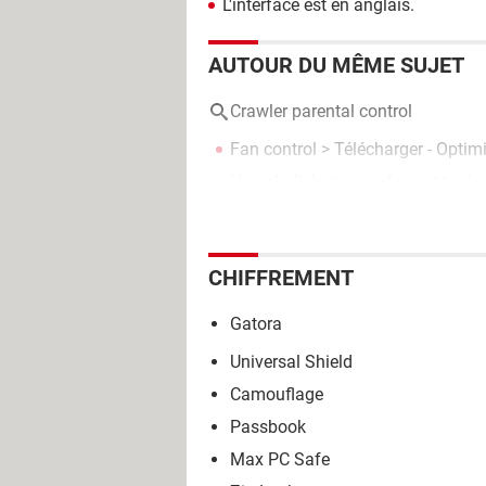
L'interface est en anglais.
AUTOUR DU MÊME SUJET
Crawler parental control
Fan control
> Télécharger - Optim
Hp usb disk storage format tool
>
CHIFFREMENT
Gatora
Universal Shield
Camouflage
Passbook
Max PC Safe