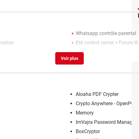
Whatsapp contrôle parental
>
isation
Etd control center
>
Forum Wi
 Télécharger - Stockage
Contrôle parental whatsapp
>
Aloaha PDF Crypter
Crypto Anywhere - OpenPGP 
Memory
ImVajra Password Manager
BoxCryptor