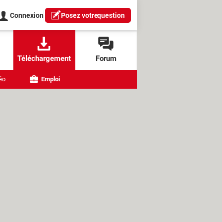
Connexion
Posez votre
question
Téléchargement
Forum
éo
Emploi