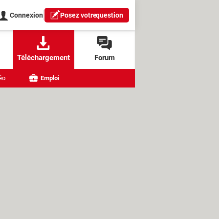
Connexion
Posez votre
question
Téléchargement
Forum
éo
Emploi