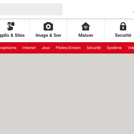
pplis & Sites
Image & Son
Maison
Securité
raphisme
Internet
Jeux
Pilotes/Drivers
Sécurité
Système
Vid