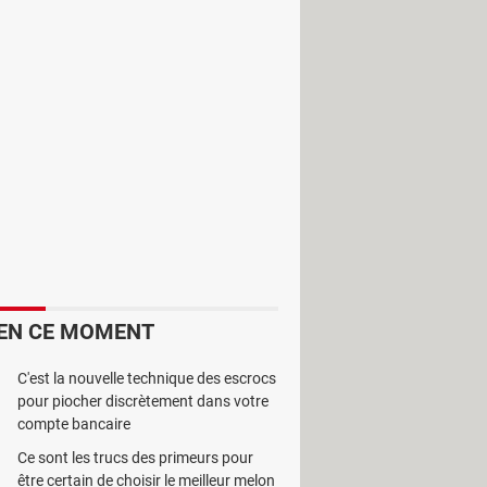
Spam
Reader
est un puissant filtre
r sans avoir besoin d’une
 les messages que l’utilisateur a
EN CE MOMENT
esoins. A titre d’illustration, il peut
C'est la nouvelle technique des escrocs
ossible de dresser une liste noire
pour piocher discrètement dans votre
compte bancaire
me que peu de ressources en mémoire
Ce sont les trucs des primeurs pour
être certain de choisir le meilleur melon