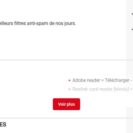
illeurs filtres anti-spam de nos jours.
Adobe reader
> Télécharger -
Realtek card reader
[résolu] 
x sociaux
Powerpoint reader
> Téléchar
ES