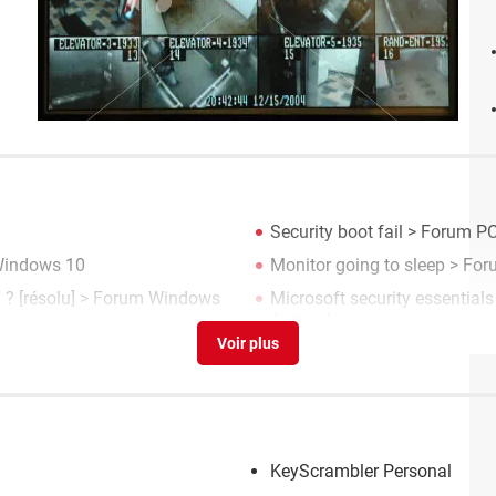
Security boot fail
>
Forum PC
indows 10
Monitor going to sleep
>
For
 ?
[résolu] >
Forum Windows
Microsoft security essentials
Antimalwares
KeyScrambler Personal