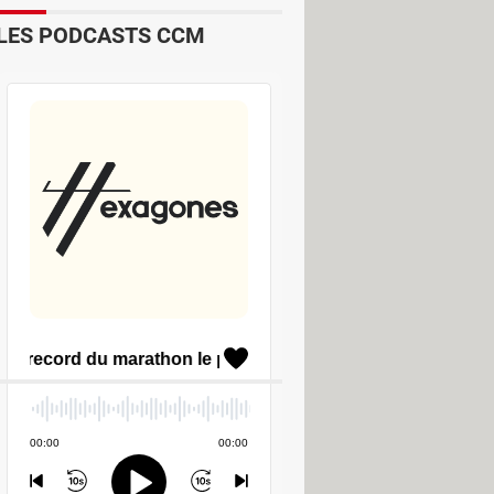
LES PODCASTS CCM
r
Pare-feu
Sauvegarde