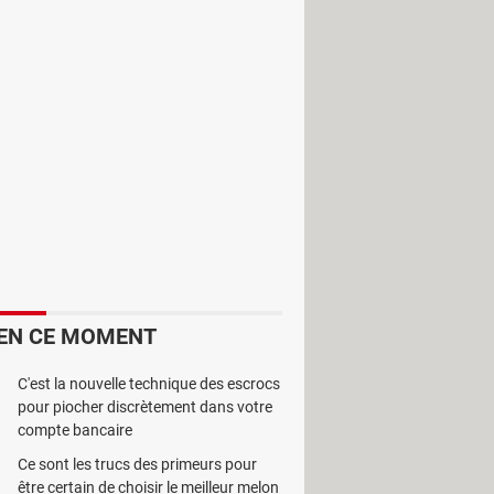
ui se déroulent à la maison pendant
curity Monitor
est un système de
de surveiller votre maison à
rrêter l’enregistrement suivant des
uement l’alerte si l'un ou l’autre
mail ou encore un clignote de l’écran.
lors d’un vol ou d’une intrusion dans
EN CE MOMENT
C'est la nouvelle technique des escrocs
pour piocher discrètement dans votre
compte bancaire
Ce sont les trucs des primeurs pour
être certain de choisir le meilleur melon