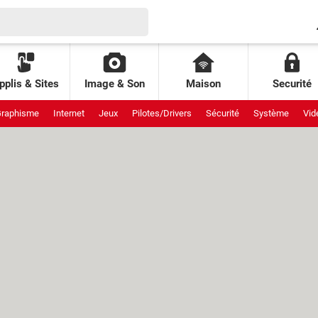
pplis & Sites
Image & Son
Maison
Securité
raphisme
Internet
Jeux
Pilotes/Drivers
Sécurité
Système
Vid