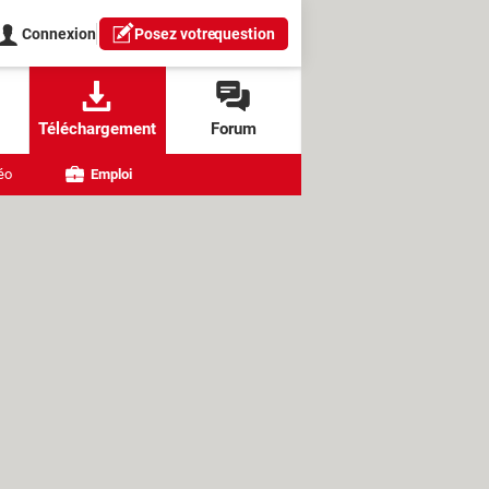
Connexion
Posez votre
question
Téléchargement
Forum
éo
Emploi