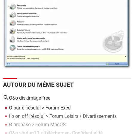
AUTOUR DU MÊME SUJET
O&o diskimage free
O barré
[résolu] >
Forum Excel
I o on off
[résolu] >
Forum Loisirs / Divertissements
Ø arobase
>
Forum MacOS
O&o shutup10
> Télécharger - Confidentialité