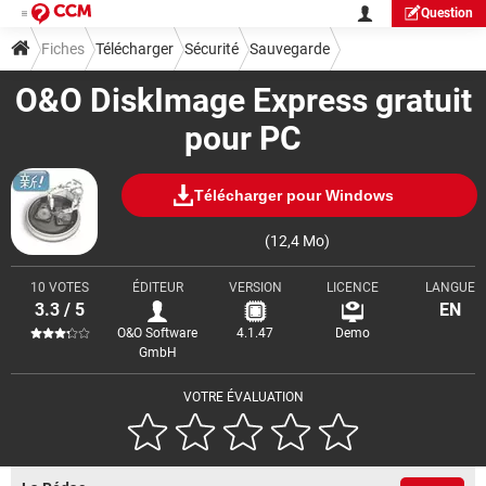
Question
Fiches
Télécharger
Sécurité
Sauvegarde
O&O DiskImage Express gratuit
pour PC
Télécharger pour Windows
(12,4 Mo)
10 VOTES
ÉDITEUR
VERSION
LICENCE
LANGUE
3.3 / 5
EN
O&O Software
4.1.47
Demo
GmbH
VOTRE ÉVALUATION