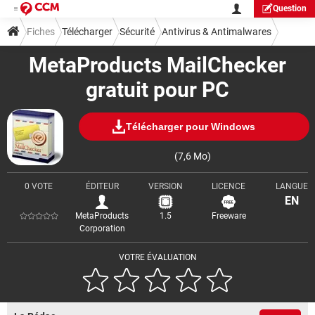
Question
Fiches
Télécharger
Sécurité
Antivirus & Antimalwares
MetaProducts MailChecker
gratuit pour PC
Télécharger pour Windows
(7,6 Mo)
0 VOTE
ÉDITEUR
VERSION
LICENCE
LANGUE
EN
MetaProducts
1.5
Freeware
Corporation
VOTRE ÉVALUATION