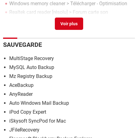
Windows memory cleaner
> Télécharger - Optimisation
Realtek card reader
[résolu] >
Forum carte son
Hekasoft Backup & Restore
> Télécharger - Navigateurs
Patriot memory restore
> Télécharger - Récupération de
données
SAUVEGARDE
MultiStage Recovery
MySQL Auto Backup
Mz Registry Backup
AceBackup
AnyReader
Auto Windows Mail Backup
iPod Copy Expert
iSkysoft SyncPod for Mac
JFileRecovery