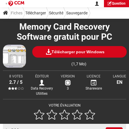
Question
Fiches
Télécharger
Sécurité
Sauvegarde
Memory Card Recovery
Software gratuit pour PC
Télécharger pour Windows
(1,7 Mo)
8 VOTES
ÉDITEUR
VERSION
LICENCE
LANGUE
2.7 / 5
EN
Data Recovery
3
Shareware
Utilities
VOTRE ÉVALUATION