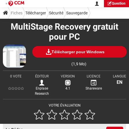
Question
Fiches
Télécharger
Sécurité
Sauvegarde
MultiStage Recovery gratuit
pour PC
Télécharger pour Windows
(1,9 Mo)
0 VOTE
ÉDITEUR
VERSION
LICENCE
LANGUE
EN
Enplase
4.1
Shareware
Research
VOTRE ÉVALUATION