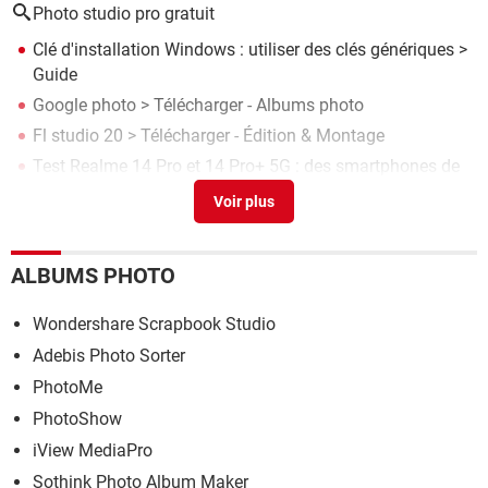
Photo studio pro gratuit
Clé d'installation Windows : utiliser des clés génériques
>
Guide
Google photo
> Télécharger - Albums photo
Fl studio 20
> Télécharger - Édition & Montage
Test Realme 14 Pro et 14 Pro+ 5G : des smartphones de
milieu de gamme très séduisants
> Guide
Cool Edit Pro
> Télécharger - Édition & Montage
ALBUMS PHOTO
Wondershare Scrapbook Studio
Adebis Photo Sorter
PhotoMe
PhotoShow
iView MediaPro
Sothink Photo Album Maker