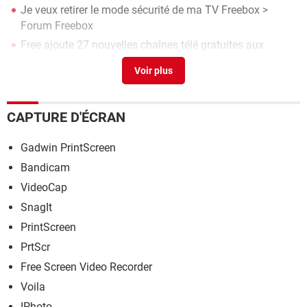
Je veux retirer le mode sécurité de ma TV Freebox
>
Forum Freebox
Free ajoute 27 nouvelles chaînes télé gratuites aux
Freebox et à Free TV
> Guide
Microsoft Word 2013
> Télécharger - Traitement de texte
Free lance une nouvelle télécommande virtuelle sur
smartphone pour ses Freebox TV
> Guide
CAPTURE D'ÉCRAN
Gadwin PrintScreen
Bandicam
VideoCap
SnagIt
PrintScreen
PrtScr
Free Screen Video Recorder
Voila
IPhoto