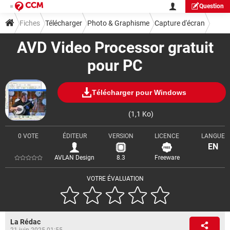
Question
Fiches
Télécharger
Photo & Graphisme
Capture d'écran
AVD Video Processor gratuit
pour PC
Télécharger pour Windows
(1,1 Ko)
0 VOTE
ÉDITEUR
VERSION
LICENCE
LANGUE
EN
AVLAN Design
8.3
Freeware
VOTRE ÉVALUATION
La Rédac