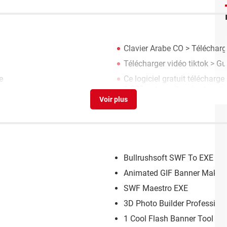
Clavier Arabe CO
> Télécharge
Télécharger vidéo tiktok
> Gu
e
Ce logiciel gratuit télécharg
1 000 autres sites de stream
Bullrushsoft SWF To EXE Con
Animated GIF Banner Maker
SWF Maestro EXE
3D Photo Builder Profession
1 Cool Flash Banner Tool