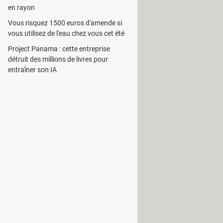
en rayon
e qualité du rendu. Parmi les formats
Vous risquez 1500 euros d'amende si
vous utilisez de l'eau chez vous cet été
x paramètres correspondant à chaque
 taille de l'animation.
Project Panama : cette entreprise
détruit des millions de livres pour
flants comme l'inversement. Le
entraîner son IA
 opérations terminées, les paramètres
 des enregistrements d'écran rapides
n dossier préalablement sélectionné