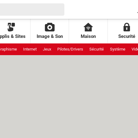
pplis & Sites
Image & Son
Maison
Securité
raphisme
Internet
Jeux
Pilotes/Drivers
Sécurité
Système
Vid