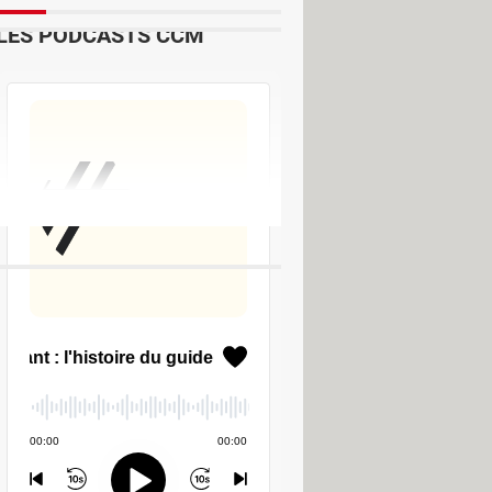
LES PODCASTS CCM
r - Divers Web & Internet
ide
e les vidéos de YouTube (et de
ing)
> Guide
verter
al