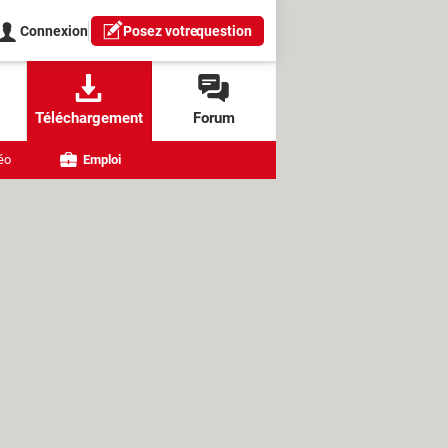
Connexion
Posez votre
question
Téléchargement
Forum
éo
Emploi