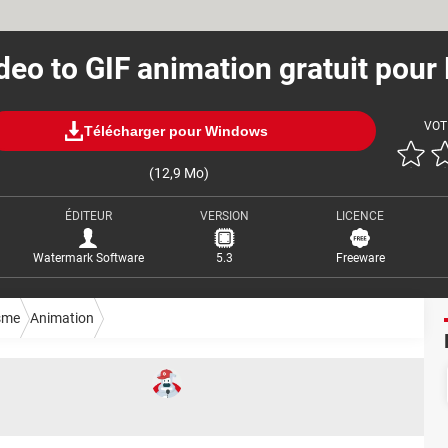
deo to GIF animation gratuit pour
VOT
Télécharger pour Windows
(12,9 Mo)
ÉDITEUR
VERSION
LICENCE
Watermark Software
5.3
Freeware
sme
Animation