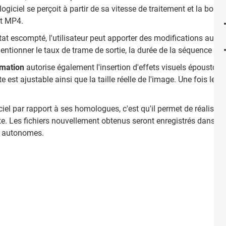
giciel se perçoit à partir de sa vitesse de traitement et la bonn
et MP4.
ultat escompté, l'utilisateur peut apporter des modifications au
mentionner le taux de trame de sortie, la durée de la séquence et la
imation
autorise également l'insertion d'effets visuels époustou
e est ajustable ainsi que la taille réelle de l'image. Une fois les
iciel par rapport à ses homologues, c'est qu'il permet de réaliser
te. Les fichiers nouvellement obtenus seront enregistrés dans u
rs autonomes.