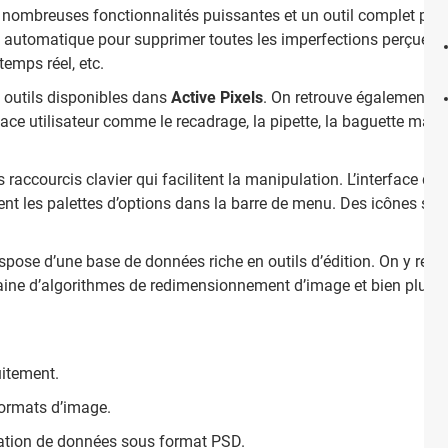
de nombreuses fonctionnalités puissantes et un outil complet pour
n automatique pour supprimer toutes les imperfections perçues 
emps réel, etc.
et outils disponibles dans
Active Pixels
. On retrouve également les
face utilisateur comme le recadrage, la pipette, la baguette magi
s raccourcis clavier qui facilitent la manipulation. L’interface de
ment les palettes d’options dans la barre de menu. Des icônes sont
spose d’une base de données riche en outils d’édition. On y retro
izaine d’algorithmes de redimensionnement d’image et bien plus e
uitement.
formats d’image.
ortation de données sous format PSD.