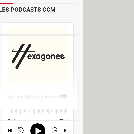
LES PODCASTS CCM
n logiciel d'édition d'images.
rs sur le camion ?
d'une photo modifiée
[résolu] >
Forum
are automatiquement votre PC sans
que
> Guide
uits de sauvegarde pour Windows
>