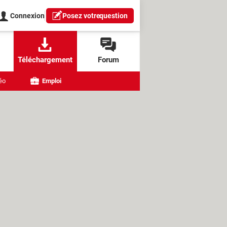
Connexion
Posez votre
question
Téléchargement
Forum
éo
Emploi