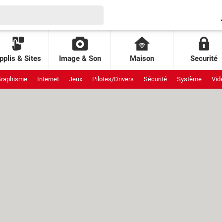
pplis & Sites
Image & Son
Maison
Securité
raphisme
Internet
Jeux
Pilotes/Drivers
Sécurité
Système
Vid