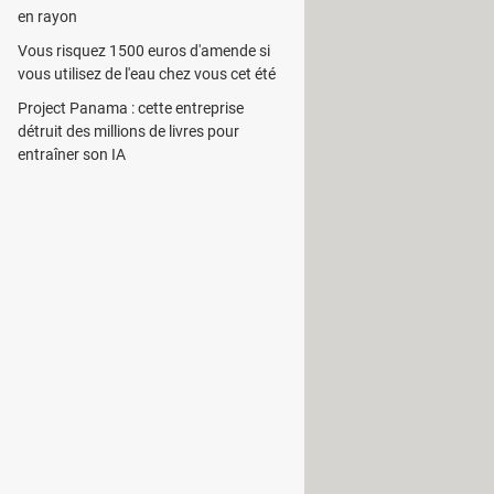
 optimiser la qualité des photos. Il
en rayon
sur les images, une visionneuse pour
Vous risquez 1500 euros d'amende si
vous utilisez de l'eau chez vous cet été
 outils de sélection qui sont
Project Panama : cette entreprise
détruit des millions de livres pour
que, les pinceaux et bien d’autres
entraîner son IA
 l’application étant ergonomique,
 aussi disponibles pour faciliter
uve plus de 50 filtres permettant
ncore.