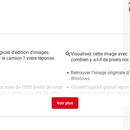
iciel d'édition d'images.
Visualisez cette image avec u
ur le camion ? votre réponse
combien y a-t-il de pixels noi
Retrouver l'image originale 
Windows
la zone de 1000 pixels de large
Ce petit logiciel gratuit rép
coin supérieur gauche de cette
aucune connaissance techni
mise complètement votre PC en
Les meilleurs logiciels grat
Guide