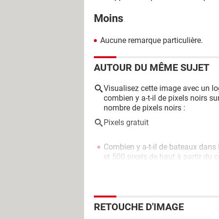
Moins
Aucune remarque particulière.
AUTOUR DU MÊME SUJET
Visualisez cette image avec un log
combien y a-t-il de pixels noirs s
nombre de pixels noirs :
Pixels gratuit
Combien y a-t-il de bateaux dans 
et 500 pixels de haut à partir du 
image ?
> Guide
Ce logiciel gratuit et léger opti
quelques clics
> Guide
RETOUCHE D'IMAGE