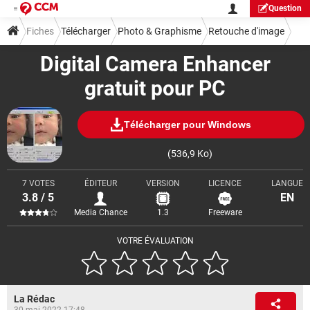
Question
Fiches
Télécharger
Photo & Graphisme
Retouche d'image
Digital Camera Enhancer
gratuit pour PC
Télécharger pour Windows
(536,9 Ko)
7 VOTES
ÉDITEUR
VERSION
LICENCE
LANGUE
3.8 / 5
EN
Media Chance
1.3
Freeware
VOTRE ÉVALUATION
La Rédac