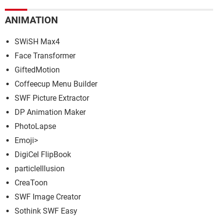
ANIMATION
SWiSH Max4
Face Transformer
GiftedMotion
Coffeecup Menu Builder
SWF Picture Extractor
DP Animation Maker
PhotoLapse
Emoji>
DigiCel FlipBook
particleIllusion
CreaToon
SWF Image Creator
Sothink SWF Easy