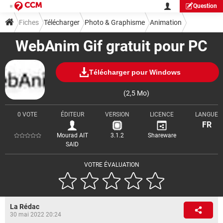
Question
Fiches
Télécharger
Photo & Graphisme
Animation
WebAnim Gif gratuit pour PC
Télécharger pour Windows
(2,5 Mo)
0 VOTE
ÉDITEUR
VERSION
LICENCE
LANGUE
FR
Mourad AIT
3.1.2
Shareware
SAID
VOTRE ÉVALUATION
La Rédac
30 mai 2022 20:24