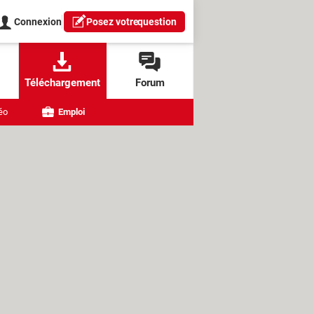
Connexion
Posez votre
question
Téléchargement
Forum
éo
Emploi