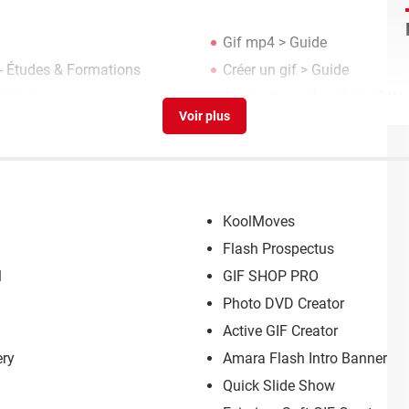
Gif mp4
> Guide
- Études & Formations
Créer un gif
> Guide
m Instagram
Application gif gratuit
> Télé
KoolMoves
Flash Prospectus
l
GIF SHOP PRO
Photo DVD Creator
Active GIF Creator
ery
Amara Flash Intro Banner Bui
Quick Slide Show