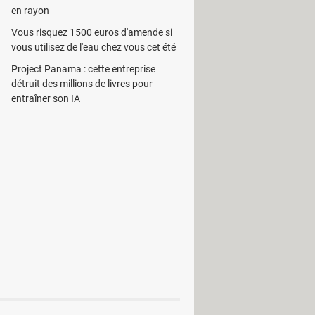
en rayon
r leur mise en place. L'utilisateur
Vous risquez 1500 euros d'amende si
e haut ou vers le bas.
vous utilisez de l'eau chez vous cet été
est en droit de régler les dimensions
Project Panama : cette entreprise
détruit des millions de livres pour
entraîner son IA
teur d'images est intégré dans
ations.
 ICB.