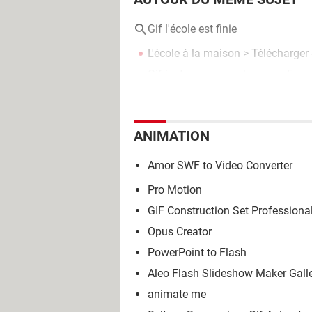
Gif l'école est finie
L'école à la maison
> Télécharger 
Gif instagram marche pas
>
Foru
ANIMATION
Amor SWF to Video Converter
Pro Motion
GIF Construction Set Professiona
Opus Creator
PowerPoint to Flash
Aleo Flash Slideshow Maker Gall
animate me