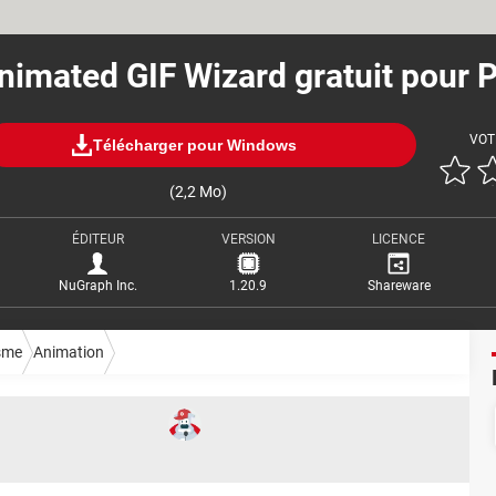
nimated GIF Wizard gratuit pour 
VOT
Télécharger pour Windows
(2,2 Mo)
ÉDITEUR
VERSION
LICENCE
NuGraph Inc.
1.20.9
Shareware
sme
Animation