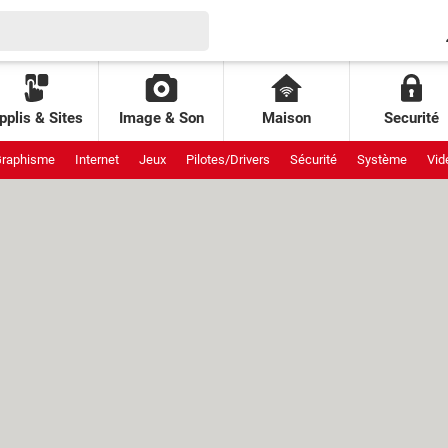
pplis & Sites
Image & Son
Maison
Securité
raphisme
Internet
Jeux
Pilotes/Drivers
Sécurité
Système
Vid