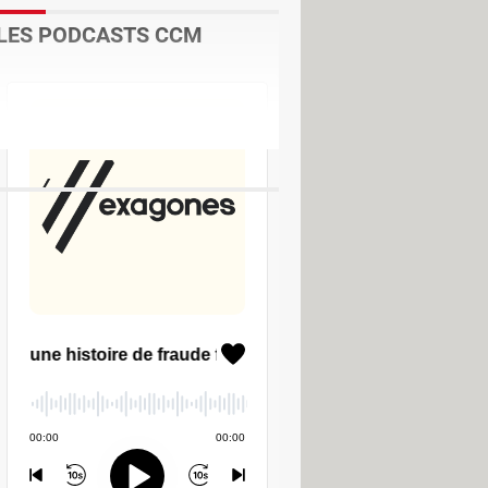
LES PODCASTS CCM
charger - Animation
lder