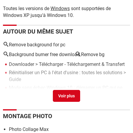
Toutes les versions de
Windows
sont supportées de
Windows XP jusqu'à Windows 10.
AUTOUR DU MÊME SUJET
Remove background for pc
Background burner free download
Remove bg
Downloader
> Télécharger - Téléchargement & Transfert
Réinitialiser un PC à l'état d'usine : toutes les solutions
>
Guide
Mode sans échec Windows 10 : démarrer un PC qui ne
veut plus
> Guide
Température du PC : la voir avec un logiciel
> Guide
Double écran : comment le paramétrer sur un PC
> Guide
MONTAGE PHOTO
Photo Collage Max