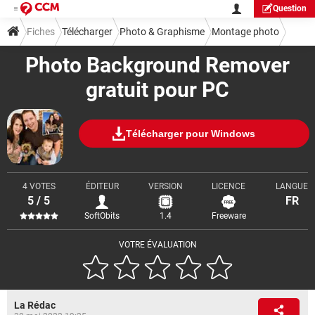
Question
Fiches
Télécharger
Photo & Graphisme
Montage photo
Photo Background Remover
gratuit pour PC
Télécharger pour Windows
4 VOTES
ÉDITEUR
VERSION
LICENCE
LANGUE
5 / 5
FR
SoftObits
1.4
Freeware
VOTRE ÉVALUATION
La Rédac