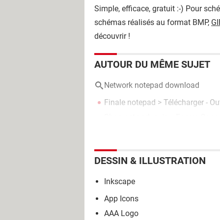
Simple, efficace, gratuit :-) Pour sc
schémas réalisés au format BMP,
GI
découvrir !
AUTOUR DU MÊME SUJET
Network notepad download
Finale notepad
> Télécharger - Ou
Shop network avis
>
Forum Conso
DESSIN & ILLUSTRATION
Inkscape
App Icons
AAA Logo