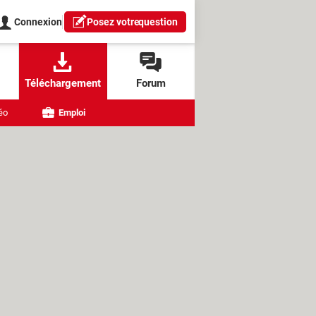
Connexion
Posez votre
question
Téléchargement
Forum
éo
Emploi