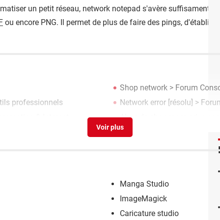
hématiser un petit réseau, network notepad s'avère suffisament eff
F
ou encore PNG. Il permet de plus de faire des pings, d'établir de
Shop network
>
Forum Conso
tils professionnels
Network error
[résolu] >
Foru
mmation & Internet
Abus de showroom-prive.co
Manga Studio
ImageMagick
Caricature studio