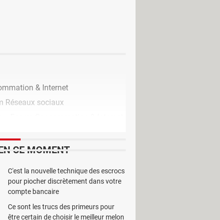
icace. Il permet d'exporter les
s connexions telnet etc... a
mmation & Internet
m Réseaux sociaux
m
>
Forum Consommation & Internet
EN CE MOMENT
C'est la nouvelle technique des escrocs
pour piocher discrètement dans votre
compte bancaire
Ce sont les trucs des primeurs pour
être certain de choisir le meilleur melon