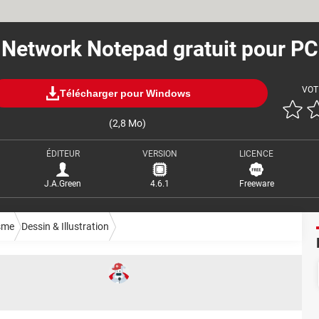
Network Notepad gratuit pour PC
VOT
Télécharger pour Windows
(2,8 Mo)
ÉDITEUR
VERSION
LICENCE
J.A.Green
4.6.1
Freeware
sme
Dessin & Illustration