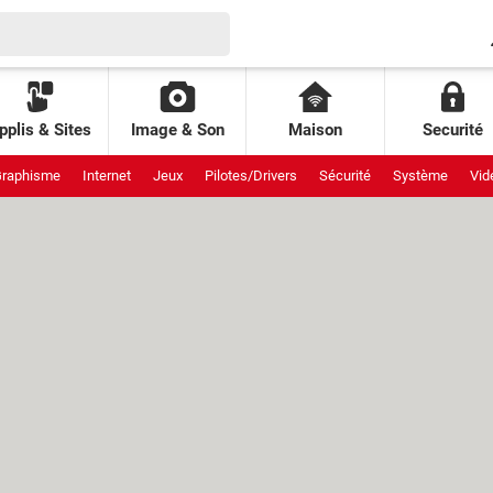
pplis & Sites
Image & Son
Maison
Securité
raphisme
Internet
Jeux
Pilotes/Drivers
Sécurité
Système
Vid