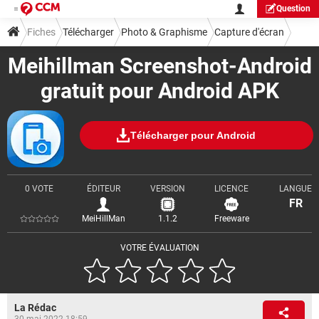
Question
Fiches
Télécharger
Photo & Graphisme
Capture d'écran
Meihillman Screenshot-Android
gratuit pour Android APK
Télécharger pour Android
0 VOTE
ÉDITEUR
VERSION
LICENCE
LANGUE
FR
MeiHillMan
1.1.2
Freeware
VOTRE ÉVALUATION
La Rédac