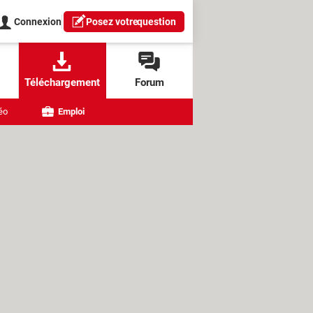
Connexion
Posez votre
question
Téléchargement
Forum
éo
Emploi