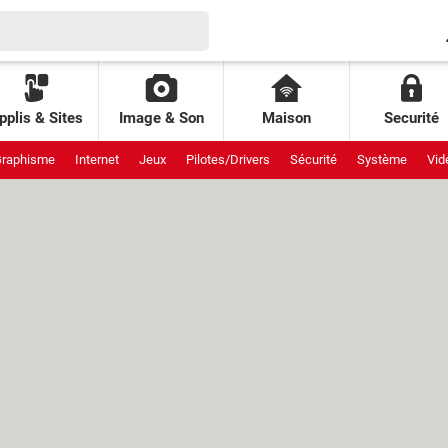
pplis & Sites
Image & Son
Maison
Securité
raphisme
Internet
Jeux
Pilotes/Drivers
Sécurité
Système
Vid