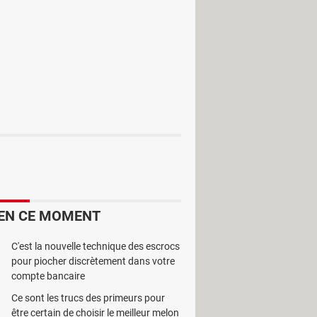
 ou une autre. Ce genre de
esize
qui peuvent être d'une grande
our modifier la taille d'un fichier
 utilisateur chevronné. Son interface
ion de l'avancée du travail. Il est
vre ne pose aucun problème.
EN CE MOMENT
C'est la nouvelle technique des escrocs
pour piocher discrètement dans votre
compte bancaire
Ce sont les trucs des primeurs pour
être certain de choisir le meilleur melon