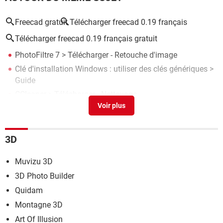
Freecad gratuit
Télécharger freecad 0.19 français
Télécharger freecad 0.19 français gratuit
PhotoFiltre 7
> Télécharger - Retouche d'image
Clé d'installation Windows : utiliser des clés génériques
>
Guide
CCleaner
> Télécharger - Nettoyage
Montage vidéo gratuit : les meilleurs logiciels pour
Windows
> Guide
WeTransfer gratuit : envoyer des fichiers via Internet
>
3D
Guide
Muvizu 3D
3D Photo Builder
Quidam
Montagne 3D
Art Of Illusion