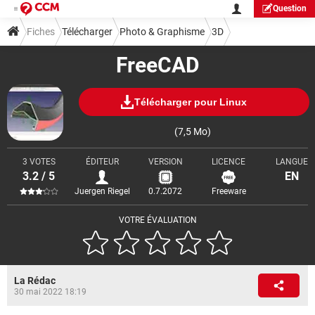
Question
Fiches
Télécharger
Photo & Graphisme
3D
FreeCAD
Télécharger pour Linux
(7,5 Mo)
3 VOTES
ÉDITEUR
VERSION
LICENCE
LANGUE
3.2 / 5
EN
Juergen Riegel
0.7.2072
Freeware
VOTRE ÉVALUATION
La Rédac
30 mai 2022 18:19