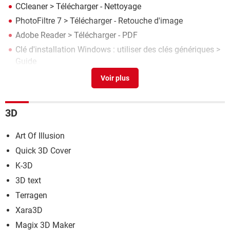
CCleaner
> Télécharger - Nettoyage
PhotoFiltre 7
> Télécharger - Retouche d'image
Adobe Reader
> Télécharger - PDF
Clé d'installation Windows : utiliser des clés génériques
>
Guide
Malwarebytes Anti-Malware
> Télécharger - Antivirus &
Antimalwares
3D
Art Of Illusion
Quick 3D Cover
K-3D
3D text
Terragen
Xara3D
Magix 3D Maker