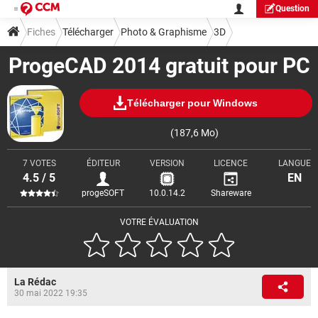
Question
Fiches
Télécharger
Photo & Graphisme
3D
ProgeCAD 2014 gratuit pour PC
Télécharger pour Windows
(187,6 Mo)
7 VOTES
ÉDITEUR
VERSION
LICENCE
LANGUE
4.5 / 5
EN
progeSOFT
10.0.14.2
Shareware
VOTRE ÉVALUATION
La Rédac
30 mai 2022 19:35