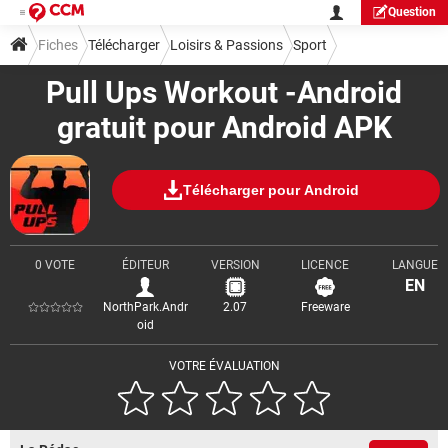
Question
Fiches
Télécharger
Loisirs & Passions
Sport
Pull Ups Workout -Android
gratuit pour Android APK
Télécharger pour Android
0 VOTE
ÉDITEUR
VERSION
LICENCE
LANGUE
EN
NorthPark.Andr
2.07
Freeware
oid
VOTRE ÉVALUATION