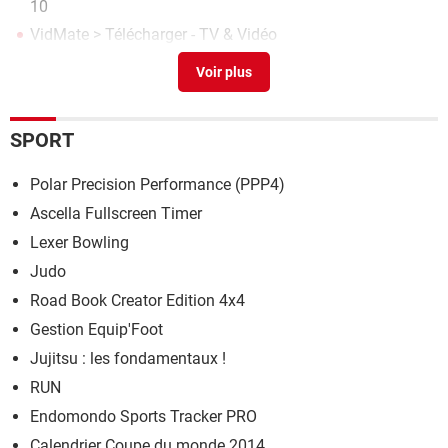
10
VidMate
> Télécharger - TV & Vidéo
Pop up mobile external
>
Forum Lecteurs et supports
vidéo
Nif pull and bear
>
Forum Consommation & Internet
SPORT
Polar Precision Performance (PPP4)
Ascella Fullscreen Timer
Lexer Bowling
Judo
Road Book Creator Edition 4x4
Gestion Equip'Foot
Jujitsu : les fondamentaux !
RUN
Endomondo Sports Tracker PRO
Calendrier Coupe du monde 2014