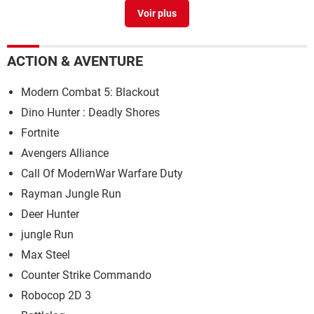
Trier avec Excel : toutes les méthodes de tri de données
>
Guide
Downloader
> Télécharger - Téléchargement & Transfert
ACTION & AVENTURE
00390 harcèlement téléphonique
>
Forum telephonie fixe
Signer un PDF sans l'imprimer : les solutions gratuites
>
Modern Combat 5: Blackout
Guide
Dino Hunter : Deadly Shores
Quel pays a cet indicatif
>
Forum Mobile
Fortnite
Avengers Alliance
Call Of ModernWar Warfare Duty
Rayman Jungle Run
Deer Hunter
jungle Run
Max Steel
Counter Strike Commando
Robocop 2D 3