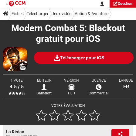
Question
Fiches
Télécharger
Jeux vidéo
Action & Aventure
Modern Combat 5: Blackout
gratuit pour iOS
Télécharger pour iOS
1 VOTE
ÉDITEUR
VERSION
LICENCE
LANGUE
4.5 / 5
FR
Gameloft
1.0.1
Commercial
VOTRE ÉVALUATION
La Rédac