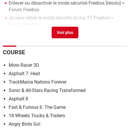
Enlever ou désactiver le mode sécurisé Freebox
[résolu] >
Forum Freebox
Je veux retirer le mode sécurité de ma TV Freebox
>
Forum Freebox
Free ajoute 27 nouvelles chaînes télé gratuites aux
Freebox et à Free TV
> Guide
Microsoft Word 2013
> Télécharger - Traitement de texte
COURSE
Free lance une nouvelle télécommande virtuelle sur
smartphone pour ses Freebox TV
> Guide
Moto Racer 3D
Asphalt 7: Heat
TrackMania Nations Forever
Sonic & All-Stars Racing Transformed
Asphalt 8
Fast & Furious 6: The Game
18 Wheels Trucks & Trailers
Angry Birds Go!