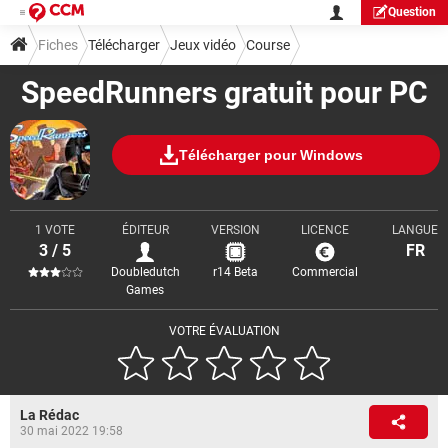
Question
Fiches
Télécharger
Jeux vidéo
Course
SpeedRunners gratuit pour PC
Télécharger pour Windows
1 VOTE
ÉDITEUR
VERSION
LICENCE
LANGUE
3 / 5
FR
Doubledutch
r14 Beta
Commercial
Games
VOTRE ÉVALUATION
La Rédac
30 mai 2022 19:58