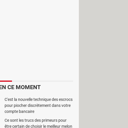
Mac. Le programme permet en effet
 totalité de l’historique des
 L’utilisateur peut en effet y
. L’outil est principalement utilisé
s professionnels. En ce qui concerne
EN CE MOMENT
ra
permet de télécharger les fichiers
st d’ailleurs de même pour l’envoi.
C'est la nouvelle technique des escrocs
pour piocher discrètement dans votre
gre un système de rangement très
compte bancaire
imple mais complet de la gestion des
Ce sont les trucs des primeurs pour
’utilisation du programme.
être certain de choisir le meilleur melon