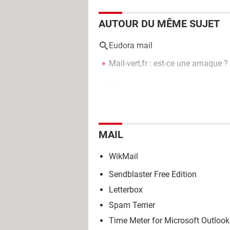
AUTOUR DU MÊME SUJET
Eudora mail
Mail-vert,fr : est-ce une arnaque ?
Etik : des services en ligne gratu
MAIL
WikMail
Sendblaster Free Edition
Letterbox
Spam Terrier
Time Meter for Microsoft Outlook