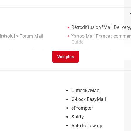
Rétrodiffusion "Mail Deliver
[résolu] >
Forum Mail
Yahoo Mail France : comment
Guide
its meilleurs que Google
> Guide
Hotmail : comment se connec
Outlook2Mac
G-Lock EasyMail
ePrompter
Spiffy
Auto Follow up