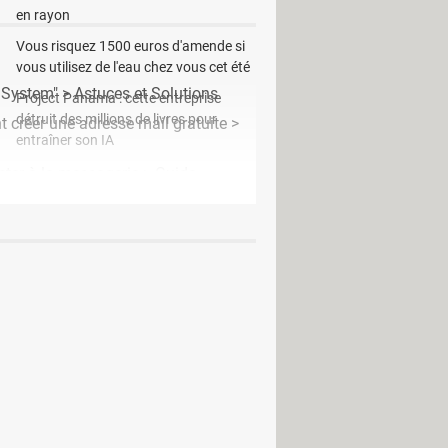
en rayon
Vous risquez 1500 euros d'amende si
vous utilisez de l'eau chez vous cet été
y System"
>
Astuces et Solutions
Project Panama : cette entreprise
détruit des millions de livres pour
 créer une adresse mail gratuite
>
entraîner son IA
ter à la messagerie
> Guide