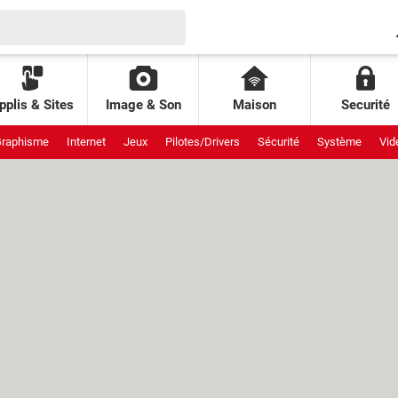
pplis & Sites
Image & Son
Maison
Securité
raphisme
Internet
Jeux
Pilotes/Drivers
Sécurité
Système
Vid