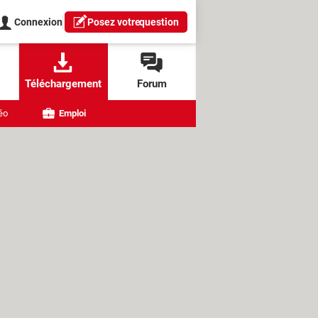
Connexion
Posez votre
question
Téléchargement
Forum
éo
Emploi