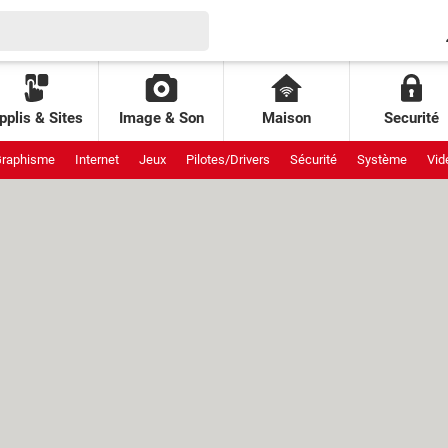
pplis & Sites
Image & Son
Maison
Securité
raphisme
Internet
Jeux
Pilotes/Drivers
Sécurité
Système
Vid