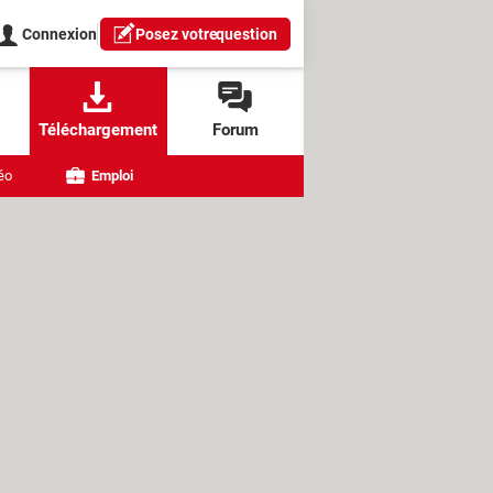
Connexion
Posez votre
question
Téléchargement
Forum
éo
Emploi