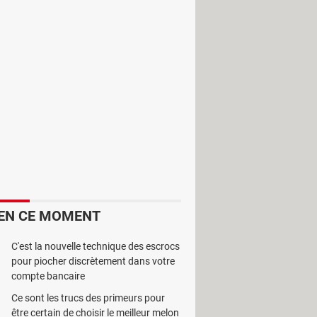
client mail POP3. Il permet la
ant les divers comptes). Vous
s avoir à les télécharger. PopTray
ers indésirables.
EN CE MOMENT
C'est la nouvelle technique des escrocs
pour piocher discrètement dans votre
compte bancaire
Ce sont les trucs des primeurs pour
être certain de choisir le meilleur melon