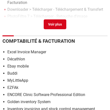
Facturation
Downloader
> Télécharger - Téléchargement & Transfert
PhotoFiltre 7
> Télécharger - Retouche d'image
CCleaner
> Télécharger - Nettoyage
COMPTABILITÉ & FACTURATION
Excel Invoice Manager
Décathlon
Ebay mobile
Buddi
MyLittleApp
EZFAk
ENCORE Clinic Software Professional Edition
Golden inventory System
Inventory invoicing and stock control management