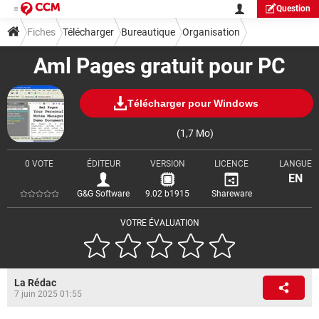
Question
Fiches
Télécharger
Bureautique
Organisation
Aml Pages gratuit pour PC
Télécharger pour Windows
(1,7 Mo)
0 VOTE
ÉDITEUR
VERSION
LICENCE
LANGUE
EN
G&G Software
9.02 b1915
Shareware
VOTRE ÉVALUATION
La Rédac
7 juin 2025 01:55