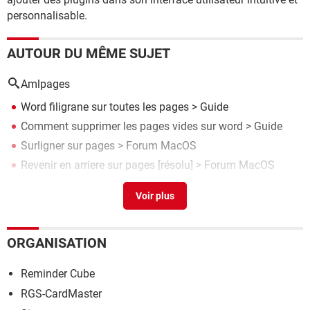
personnalisable.
AUTOUR DU MÊME SUJET
Amlpages
Word filigrane sur toutes les pages
> Guide
Comment supprimer les pages vides sur word
> Guide
Surligner sur pages
>
Forum MacOS
Revenir en arriere sur pages
[résolu] >
Forum MacOS
Séparer pages pdf
> Guide
ORGANISATION
Reminder Cube
RGS-CardMaster