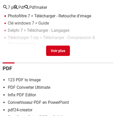
7 pdf
Pdf 7
Pdfmaker
Photofiltre 7
> Télécharger - Retouche d'image
Clé windows 7
> Guide
Delphi 7
> Télécharger - Langages
Télécharger 7-zip
> Télécharger - Compression &
Décompression
Save as pdf
> Télécharger - Bureautique
PDF
123 PDF to Image
PDF Converter Ultimate
Infix PDF Editor
Convertisseur PDF en PowerPoint
pdf24-creator