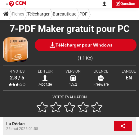
Question
Fiches
Télécharger
Bureautique
PDF
7-PDF Maker gratuit pour PC
Télécharger pour Windows
(1,1 Ko)
4 VOTES
ÉDITEUR
VERSION
LICENCE
LANGUE
2.8 / 5
EN
7-pdf.de
1.5.2
Freeware
VOTRE ÉVALUATION
La Rédac
25 mai 2025 01:55